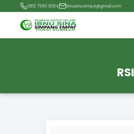
0812 7590 8264
ibnusina.simp4@gmail.com
RS