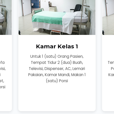
Kamar Kelas 1
,
Untuk 1 (satu) Orang Pasien,
ofa
Tempat Tidur 2 (dua) Buah,
Tem
isi,
Televisi, Dispenser, AC, Lemari
P
i
Pakaian, Kamar Mandi, Makan 1
Ka
et,
(satu) Porsi
rsi