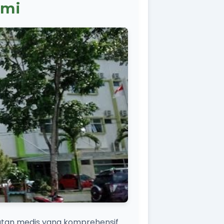
ami
atan medis yang komprehensif